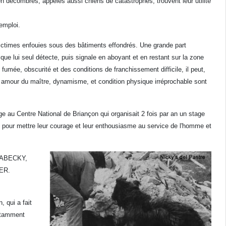
en décombres, appelés aussi chiens de catastrophes, trouvent leur utilité
emploi.
s victimes enfouies sous des bâtiments effondrés. Une grande part
que lui seul détecte, puis signale en aboyant et en restant sur la zone
fumée, obscurité et des conditions de franchissement difficile, il peut,
 amour du maître, dynamisme, et condition physique irréprochable sont
e au Centre National de Briançon qui organisait 2 fois par an un stage
ent pour mettre leur courage et leur enthousiasme au service de l'homme et
 LABECKY,
WER.
 qui a fait
notamment