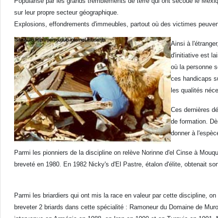
Popularisé par les grands tremblements de terre qui ont secoué le Mexiqu
sur leur propre secteur géographique.
Explosions, effondrements d'immeubles, partout où des victimes peuvent
Ainsi à l'étrang
d'initiative est
où la personne se
ces handicaps su
les qualités néc
Ces dernières dé
de formation. Dès
donner à l'espèc
Parmi les pionniers de la discipline on relève Norinne d'el Cinse à M
breveté en 1980. En 1982 Nicky's d'El Pastre, étalon d'élite, obtena
Parmi les briardiers qui ont mis la race en valeur par cette discipline,
breveter 2 briards dans cette spécialité : Ramoneur du Domaine de Murol