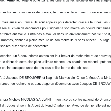
e, l'Arménie, l'Algérie ou le Caire, les chiens de recherche et de sauvetage 
 se trouver prisonnières de gravats, le chien de décombres trouve son plein 
er, mais aussi en France, ils sont appelés pour détecter, grâce à leur nez, le
 laissée au chien de décombres pour signaler à son maître les odeurs humaines 
 trouve ensevelie. Entraînés à évoluer dans un environnement hostile : bruit, 
rmontés, donner la pleine mesure de son merveilleux sens olfactif. Courage,
essaires aux chiens de décombres.
cennies, un à deux briards obtenaient leur brevet de recherche et de sauvetag
 le début de cette discipline utilitaire récente, les briards ont répondu prés
e canine quelques unes de ses plus belles lettres de noblesse.
ouqu's à Jacques DE BROUWER et Nagir dit Niarkos d'el Cinse à Mouqu's à Mr
it son brevet de recherche et sauvetage en décombres avec Jacques DE BROU
 on citera Michèle NICOLAS-SAILLANT , monitrice du centre national de Briançon,
 dit Bogos et son fils Albert du Fond Charbonnier. Avec ce dernier elle est 